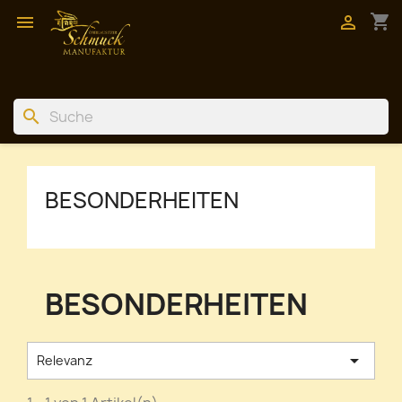
shopping_cart


search
BESONDERHEITEN
BESONDERHEITEN

Relevanz