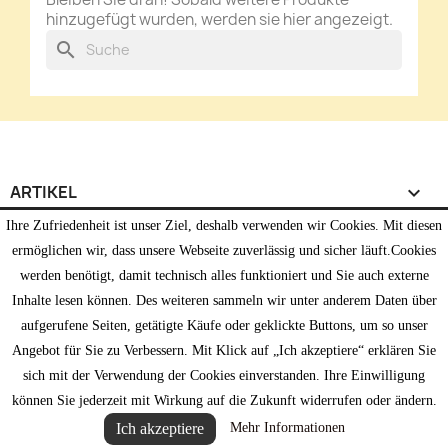
hinzugefügt wurden, werden sie hier angezeigt.
search
ARTIKEL

Ihre Zufriedenheit ist unser Ziel, deshalb verwenden wir Cookies. Mit diesen
UNTERNEHMEN

ermöglichen wir, dass unsere Webseite zuverlässig und sicher läuft.Cookies
werden benötigt, damit technisch alles funktioniert und Sie auch externe
IHR KONTO

Inhalte lesen können. Des weiteren sammeln wir unter anderem Daten über
aufgerufene Seiten, getätigte Käufe oder geklickte Buttons, um so unser
SHOP-EINSTELLUNGEN
keyboard_arrow_down
Angebot für Sie zu Verbessern. Mit Klick auf „Ich akzeptiere“ erklären Sie
sich mit der Verwendung der Cookies einverstanden. Ihre Einwilligung
© 2026 - online-shop von PrestaShop™
können Sie jederzeit mit Wirkung auf die Zukunft widerrufen oder ändern.
Ich akzeptiere
Mehr Informationen